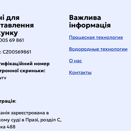
і для
Важлива
ставлення
інформація
хунку
Процесная технология
 005 69 861
Водородные технологии
: CZ00569861
О нас
тифікаційний номер
тронної скриньки:
Контакты
wrv
трація
:
анія зареєстрована в
ому суді в Празі, розділ C,
вка 488