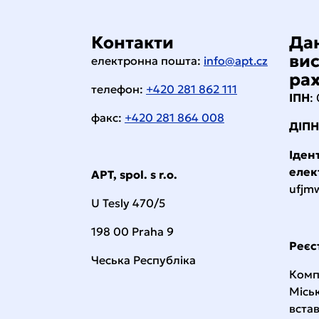
Контакти
Дан
ви
електронна пошта:
info@apt.cz
ра
телефон:
+420 281 862 111
ІПН
:
факс:
+420 281 864 008
ДІПН
Іден
елек
APT, spol. s r.o.
ufjm
U Tesly 470/5
198 00 Praha 9
Реєс
Чеська Республіка
Комп
Міськ
вста