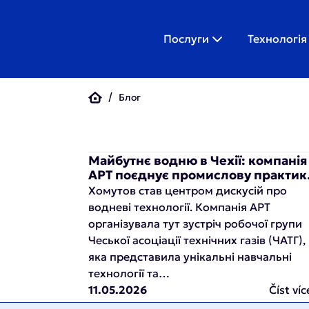
Послуги
Технологія
Блог
Майбутнє водню в Чехії: компанія
APT поєднує промислову практик
професійною освітою в регіоні
Хомутов став центром дискусій про
Хомутова
водневі технології. Компанія APT
організувала тут зустріч робочої групи
Чеської асоціації технічних газів (ЧАТГ),
яка представила унікальні навчальні
технології та…
11.05.2026
Číst víc