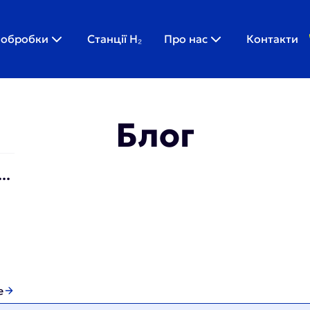
 обробки
Станції H₂
Про нас
Контакти
Блог
у з
e