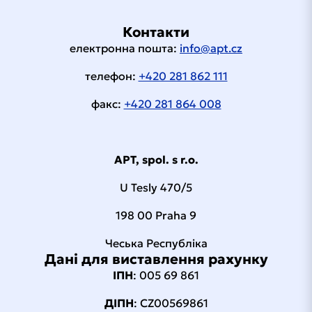
Контакти
електронна пошта:
info@apt.cz
телефон:
+420 281 862 111
факс:
+420 281 864 008
APT, spol. s r.o.
U Tesly 470/5
198 00 Praha 9
Чеська Республіка
Дані для виставлення рахунку
ІПН
: 005 69 861
ДІПН
: CZ00569861