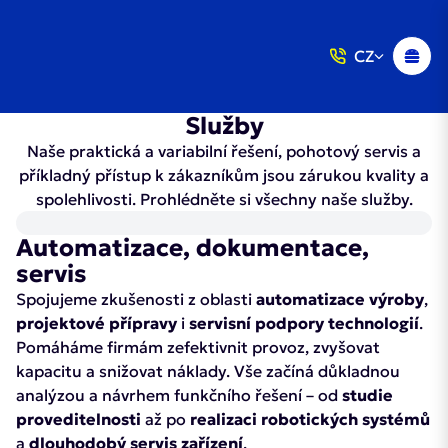
CZ
Služby
Naše praktická a variabilní řešení, pohotový servis a
příkladný přístup k zákazníkům jsou zárukou kvality a
spolehlivosti. Prohlédněte si všechny naše služby.
Automatizace, dokumentace,
servis
Spojujeme zkušenosti z oblasti
automatizace výroby
,
projektové přípravy
i
servisní podpory technologií
.
Pomáháme firmám zefektivnit provoz, zvyšovat
kapacitu a snižovat náklady. Vše začíná důkladnou
analýzou a návrhem funkčního řešení – od
studie
proveditelnosti
až po
realizaci robotických systémů
a
dlouhodobý servis zařízení
.