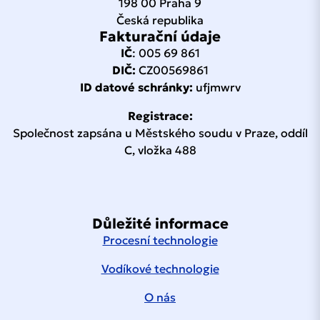
198 00 Praha 9
(přibližně)
1250 mm
1250 mm
Jistič
16 A
16 A
32 A
50 A
Česká republika
Fakturační údaje
Hmotnost bez
Krytí
IP54
IP54
IP54
IP54
500 kg
300 kg
náplně
IČ
: 005 69 861
DIČ:
CZ00569861
Stáhnout katalogový list
Hmotnost v
575 kg
350 kg
ID datové schránky:
ufjmwrv
provozu
Registrace:
3 × 400 / 230
Napájení
Společnost zapsána u Městského soudu v Praze, oddíl
V, 50 Hz
C, vložka 488
Příkon
5 kVA ****)
4 kVA ****)
Krytí
IP54
IP54
Důležité informace
Stáhnout katalogový list
Procesní technologie
Vodíkové technologie
O nás