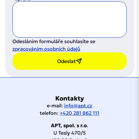
Rozsah
/ 400
–80 /
–80 /
–80 /
–80 /
2527B
mm
2527B
mm
2527B
mm
2527B
mm
252
Typ
FAV 1000
FAV 500
teplot
Napájení
+80 °C
V, 50
+80 °C
+80 °C
+80 °C
plynu
3 × 230
300 ×
300 ×
300 ×
300 ×
300
Hz,
1000 kg/h *)
500 kg/h *)
Rozměry
Kapacita
/ 400 V,
300
300
300
300
30
TN–S
Napájení
Kv-
**)
**)
4,70
4,70
1,00
1,00
(přibližně)
× 1150
50 Hz,
× 1150
× 1150
× 1150
× 1
hodnota
Krytí
IP54
IP54
IP54
IP54
IP54
TN–S
mm
mm
mm
mm
m
Max. dovolený
Odesláním formuláře souhlasíte se
šroubení
šroubení
šroubení
šroubení
pracovní tlak
25 bar
25 bar
Připojení
Krytí
3 × 230
IP54
IP54
IP54
IP54
zpracováním osobních údajů
Stáhnout katalogový list
M30×1.5
M30×1.5
M30×1.5
M30×1.5
(MAWP)
/ 400 V,
Napájení
Odeslat
50 Hz,
Stáhnout katalogový list
250 ×
250 ×
500 ×
500 ×
Teplota média
–40 / +50 °C
–40 / +50 °C
TN–S
Rozměry
250
250
400
400
Výměníková
(přibližně)
× 1150
× 1150
× 1700
× 1700
2 × 101 m²
2 × 67 m²
Krytí
IP54
IP54
IP54
IP54
IP
plocha
mm
mm
mm
mm
Cu trubka D28
Cu trubka D28
Stáhnout katalogový list
Hmotnost
50 kg
Kontakty
50 kg
120 kg
120 kg
Připojení
× 1 pro pájení
× 1 pro pájení
(přibližně)
e-mail:
info@apt.cz
***)
***)
3 × 230 /
telefon:
+420 281 862 111
Cu trubky s Al
Cu trubky s Al
400 V,
Materiál
Napájení
žebry
žebry
APT, spol. s r.o
.
50 Hz,
TN–S
U Tesly 470/5
Rozměry
2850 × 2090 ×
2040 × 2090 ×