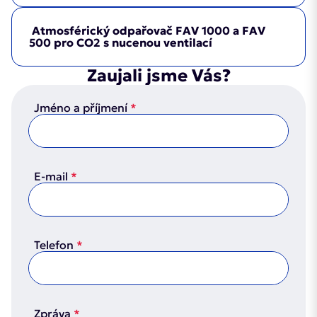
Typ
Zaručuje bezpečný a stabilní ohřev i při
40
80
160
300
vysokém tlaku.
Max.
Atmosférický odpařovač FAV 1000 a FAV
Poskytuje
stabilní ohřev velkých objemů
dovolený
500 pro CO2 s nucenou ventilací
Příkon
4 kW
8 kW
16 kW
30 kW
5
plynů při vysokém tlaku
.
pracovní
40 bar
40 bar
40 bar
40 bar
40 bar
EHPI
EHPI
EHPI
EHPI
EH
Ideální pro průmyslové provozy, kde je
Max.
Typ
tlak
Zaujali jsme Vás?
40
80
160
300
50
vyžadována
spolehlivost a rovnoměrné
dovolený
(MAWP)
Atmosférický odpařovač
FAV 1000
převádí
pracovní
40 bar
40 bar
40 bar
40 bar
4
rozložení tepla
.
Jméno a příjmení
zkapalněný plyn
(např.
LNG, LPG
nebo jiné
Rozsah
Příkon
tlak
4 kW
8 kW
16 kW
30 kW
50 
–50 /
–50 /
–50 /
–50 /
–50 /
kryogenní plyny
) z kapalné do
plynné fáze
.
teplot
(MAWP)
+50 °C
+50 °C
+50 °C
+50 °C
+50 °C
EHA
EHA
Max.
Tento proces je nezbytný pro využití plynů v
plynu
EHA
EHA
dovolený
Rozsah
Typ
80
80
mnoha
průmyslových a technologických
–30 /
–30 /
–30 /
–30 /
–
200
300
DN50 /
DN65 /
DN100
DN150
DN150
pracovní
teplot
40 bar
40 bar
40 bar
40 bar
40 
CU
SS
aplikacích
E-mail
, protože většina zařízení a procesů
+30 °C
+30 °C
+30 °C
+30 °C
+3
PN40
PN40
/ PN40
/ PN40
/ PN40
plynu
tlak
Připojení
vyžaduje plyn ve
stavu plynném
, nikoliv
DIN
DIN
DIN
DIN
DIN
(MAWP)
Příkon
8,0 kW
8,0 kW
20 kW
30 kW
kapalném.
DN40 /
DN40 /
DN65 /
DN100 /
DN
2527B
2527B
2527B
2527B
2527B
Rozsah
PN40
PN40
PN40
PN40
P
Připojení
Max.
–50 /
–50 /
–50 /
–50 /
–50
Zařízení, jako je
FAV 1000
, tvoří nedílnou
300 ×
300 ×
300 ×
300 ×
300 ×
teplot
DIN
DIN
DIN
DIN
Telefon
dovolený
+50 °C
+50 °C
+50 °C
+50 °C
+50
součást
systémů pro skladování a distribuci
Rozměry
300
300
300
300
300
plynu
2635
2635
2635
2635
2
pracovní
250 bar
400 bar
400 bar
400 bar
(přibližně)
× 1150
× 1150
× 1150
× 1150
× 1750
technických plynů
, kde hrají
klíčovou roli v
tlak
DN50 /
400 ×
DN65 /
400 ×
DN100
400 ×
DN150 /
400 ×
DN15
4
mm
mm
mm
mm
mm
jejich efektivním a bezpečném využívání
.
(MAWP)
Rozměry
PN40
400
PN40
400
/ PN40
400
PN40
400
PN
Připojení
3 × 230
Zpráva
(přibližně)
× 1800
DIN
× 1800
DIN
× 1800
DIN
× 1800
DIN
DI
× 